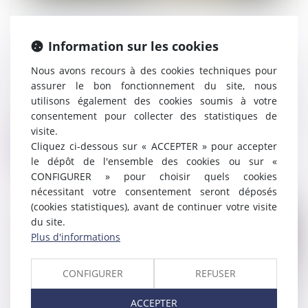
Recouvrer une créance d'un débiteur
Information sur les cookies
domicilié à l'étranger
23/11/2022
Nous avons recours à des cookies techniques pour
Un défaut de paiement ou de livraison
assurer le bon fonctionnement du site, nous
d’un débiteur domicilié à l’étranger peut
utilisons également des cookies soumis à votre
s’avérer difficile à recouvrer. Voici les
consentement pour collecter des statistiques de
démarches à engager afin de récupér...
visite.
Cliquez ci-dessous sur « ACCEPTER » pour accepter
Lire la suite
le dépôt de l'ensemble des cookies ou sur «
CONFIGURER » pour choisir quels cookies
nécessitant votre consentement seront déposés
(cookies statistiques), avant de continuer votre visite
du site.
Plus d'informations
CONFIGURER
REFUSER
ACCEPTER