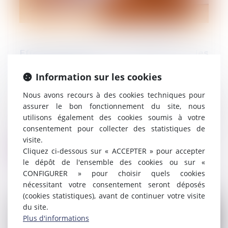
Effet du redressement judiciaire sur les
actes de saisie
Information sur les cookies
11/04/2023
Une banque ayant délivré un
Nous avons recours à des cookies techniques pour
commandement de payer valant saisie
assurer le bon fonctionnement du site, nous
immobilière à un débiteur sur l’immeuble
utilisons également des cookies soumis à votre
lui appartenant, un juge de l’exécution
consentement pour collecter des statistiques de
fixe la créa...
visite.
Cliquez ci-dessous sur « ACCEPTER » pour accepter
Lire la suite
le dépôt de l'ensemble des cookies ou sur «
CONFIGURER » pour choisir quels cookies
nécessitant votre consentement seront déposés
(cookies statistiques), avant de continuer votre visite
du site.
Plus d'informations