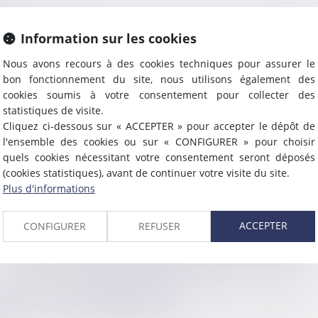
te des articles 8 de la Conv. EDH, 706-91 et 706-
torisation donnée par le juge d’instruction aux offic
Information sur les cookies
suite
Nous avons recours à des cookies techniques pour assurer le
bon fonctionnement du site, nous utilisons également des
cookies soumis à votre consentement pour collecter des
statistiques de visite.
Cliquez ci-dessous sur « ACCEPTER » pour accepter le dépôt de
er une créance d'un débiteur domicilié à l'étran
l'ensemble des cookies ou sur « CONFIGURER » pour choisir
22
quels cookies nécessitant votre consentement seront déposés
t de paiement ou de livraison d’un débiteur domici
(cookies statistiques), avant de continuer votre visite du site.
e à recouvrer. Voici les démarches à engager afin de
Plus d'informations
suite
ACCEPTER
CONFIGURER
REFUSER
busive : date d’appréciation
22