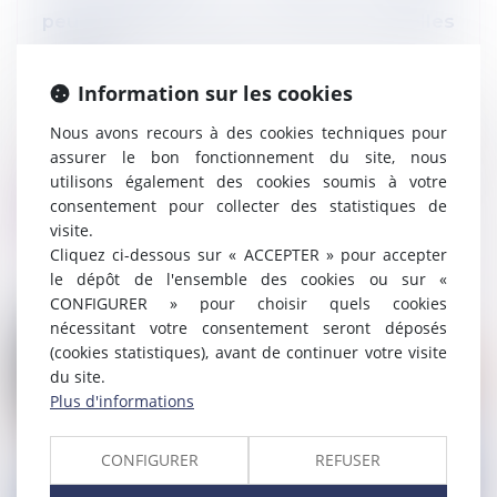
peuvent être saisies, et entre quelles
mains ?
11/04/2025
Information sur les cookies
Une saisie-attribution permet à un
créancier de saisir, entre les mains d’un
Nous avons recours à des cookies techniques pour
tiers, les créances de son débiteur.
assurer le bon fonctionnement du site, nous
Toutefois, le créancier ne peut saisir les...
utilisons également des cookies soumis à votre
consentement pour collecter des statistiques de
Lire la suite
visite.
Cliquez ci-dessous sur « ACCEPTER » pour accepter
le dépôt de l'ensemble des cookies ou sur «
CONFIGURER » pour choisir quels cookies
nécessitant votre consentement seront déposés
(cookies statistiques), avant de continuer votre visite
du site.
Plus d'informations
CONFIGURER
REFUSER