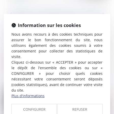
Avenant sous-seing privé d’un titre
exécutoire et constatation d’une créance
Information sur les cookies
liquide
18/06/2024
Nous avons recours à des cookies techniques pour
Aux termes des dispositions de l’article
assurer le bon fonctionnement du site, nous
L.111-2 du Code des procédures civiles
utilisons également des cookies soumis à votre
d’exécution : « Le créancier muni d'un
consentement pour collecter des statistiques de
titre exécutoire constatant une créanc...
visite.
Cliquez ci-dessous sur « ACCEPTER » pour accepter
Lire la suite
le dépôt de l'ensemble des cookies ou sur «
CONFIGURER » pour choisir quels cookies
nécessitant votre consentement seront déposés
(cookies statistiques), avant de continuer votre visite
du site.
Plus d'informations
CONFIGURER
REFUSER