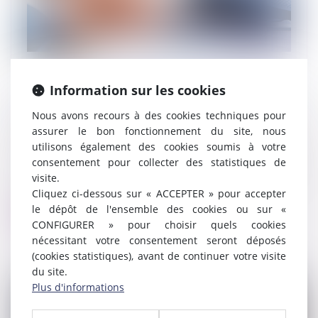
Information sur les cookies
Saisie des rémunérations : le projet de
réforme est conforme à la Constitution
Nous avons recours à des cookies techniques pour
assurer le bon fonctionnement du site, nous
28/11/2023
L'article 47 du projet de loi « Justice
utilisons également des cookies soumis à votre
2023-2027 », qui prévoit de confier, sous
consentement pour collecter des statistiques de
le contrôle du JEX, la procédure de saisie
visite.
des rémunérations aux commissair...
Cliquez ci-dessous sur « ACCEPTER » pour accepter
le dépôt de l'ensemble des cookies ou sur «
Lire la suite
CONFIGURER » pour choisir quels cookies
nécessitant votre consentement seront déposés
(cookies statistiques), avant de continuer votre visite
du site.
Plus d'informations