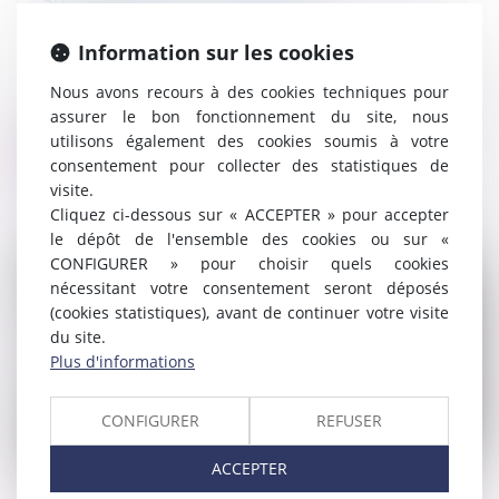
11/03/2025
La gestion des impayés est un défi
Information sur les cookies
stratégique pour toute entreprise. Selon
Nous avons recours à des cookies techniques pour
le rapport de l'Observatoire des délais de
assurer le bon fonctionnement du site, nous
paiement de la Banque de France, les r...
utilisons également des cookies soumis à votre
Lire la suite
consentement pour collecter des statistiques de
visite.
Cliquez ci-dessous sur « ACCEPTER » pour accepter
le dépôt de l'ensemble des cookies ou sur «
CONFIGURER » pour choisir quels cookies
nécessitant votre consentement seront déposés
(cookies statistiques), avant de continuer votre visite
du site.
Plus d'informations
CONFIGURER
REFUSER
ACCEPTER