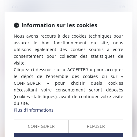
conservatoire n'est pas une mesure
autonome
01/02/2023
Information sur les cookies
La consignation des sommes saisies à
titre conservatoire, entre les mains d'un
Nous avons recours à des cookies techniques pour
séquestre désigné dans l'ordonnance
assurer le bon fonctionnement du site, nous
d'autorisation du JEX de pratiquer cette
utilisons également des cookies soumis à votre
s...
consentement pour collecter des statistiques de
visite.
Lire la suite
Cliquez ci-dessous sur « ACCEPTER » pour accepter
le dépôt de l'ensemble des cookies ou sur «
CONFIGURER » pour choisir quels cookies
nécessitant votre consentement seront déposés
(cookies statistiques), avant de continuer votre visite
du site.
Plus d'informations
CONFIGURER
REFUSER